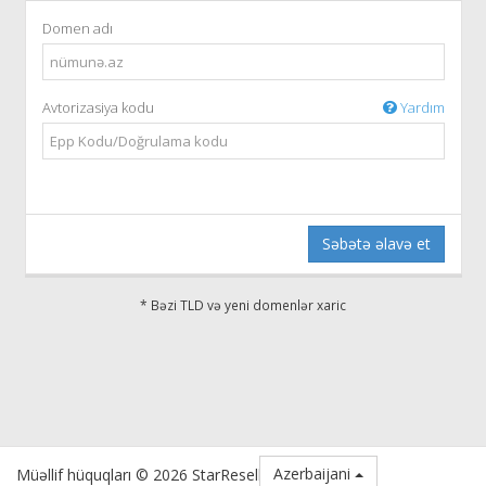
Domen adı
Avtorizasiya kodu
Yardım
Səbətə əlavə et
* Bəzi TLD və yeni domenlər xaric
Azerbaijani
Müəllif hüquqları © 2026 StarReseller.