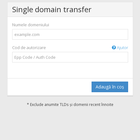
Single domain transfer
Numele domeniului
Cod de autorizare
Ajutor
Adaugă în coș
* Exclude anumite TLDs și domenii recent înnoite