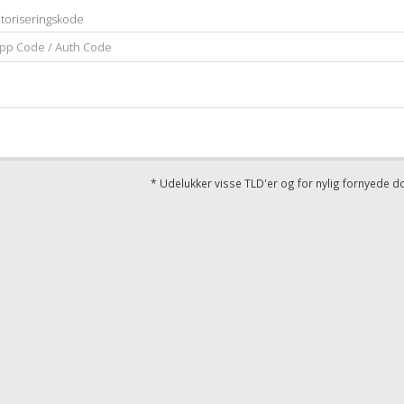
toriseringskode
* Udelukker visse TLD'er og for nylig fornyede