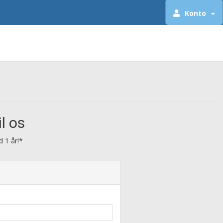
Konto
l os
 1 år!*